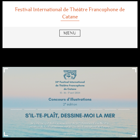
S
Festival International de Théâtre Francophone de
k
Catane
i
p
t
MENU
o
c
o
n
t
e
n
t